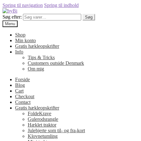
Spring til navigation
Spring til indhold
Søg efter:
Søg
Menu
Shop
Min konto
Gratis hækleopskrifter
Info
Tips & Tricks
Customers outside Denmark
Om mig
Forside
Blog
Cart
Checkout
Contact
Gratis hækleopskrifter
FoldeKrave
Gulerodsrangle
Hæklet traktor
Julehjerte som til- og fra-kort
Klovnetumling