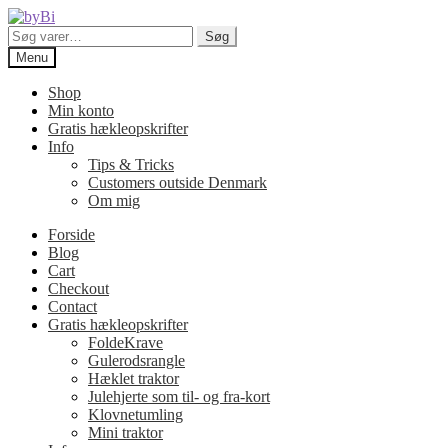
Spring
Spring
til
til
Søg
Søg
navigation
indhold
efter:
Menu
Shop
Min konto
Gratis hækleopskrifter
Info
Tips & Tricks
Customers outside Denmark
Om mig
Forside
Blog
Cart
Checkout
Contact
Gratis hækleopskrifter
FoldeKrave
Gulerodsrangle
Hæklet traktor
Julehjerte som til- og fra-kort
Klovnetumling
Mini traktor