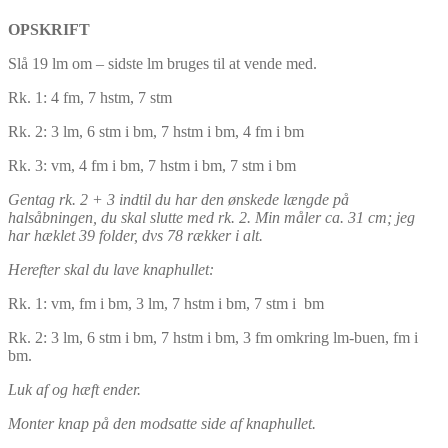
OPSKRIFT
Slå 19 lm om – sidste lm bruges til at vende med.
Rk. 1: 4 fm, 7 hstm, 7 stm
Rk. 2: 3 lm, 6 stm i bm, 7 hstm i bm, 4 fm i bm
Rk. 3: vm, 4 fm i bm, 7 hstm i bm, 7 stm i bm
Gentag rk. 2 + 3 indtil du har den ønskede længde på
halsåbningen, du skal slutte med rk. 2. Min måler ca. 31 cm; jeg
har hæklet 39 folder, dvs 78 rækker i alt.
Herefter skal du lave knaphullet:
Rk. 1: vm, fm i bm, 3 lm, 7 hstm i bm, 7 stm i bm
Rk. 2: 3 lm, 6 stm i bm, 7 hstm i bm, 3 fm omkring lm-buen, fm i
bm.
Luk af og hæft ender.
Monter knap på den modsatte side af knaphullet.