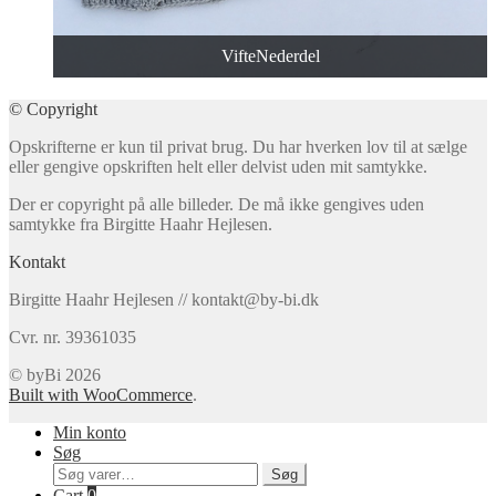
VifteNederdel
© Copyright
Opskrifterne er kun til privat brug. Du har hverken lov til at sælge
eller gengive opskriften helt eller delvist uden mit samtykke.
Der er copyright på alle billeder. De må ikke gengives uden
samtykke fra Birgitte Haahr Hejlesen.
Kontakt
Birgitte Haahr Hejlesen // kontakt@by-bi.dk
Cvr. nr. 39361035
© byBi 2026
Built with WooCommerce
.
Min konto
Søg
Søg
Søg
efter:
Cart
0