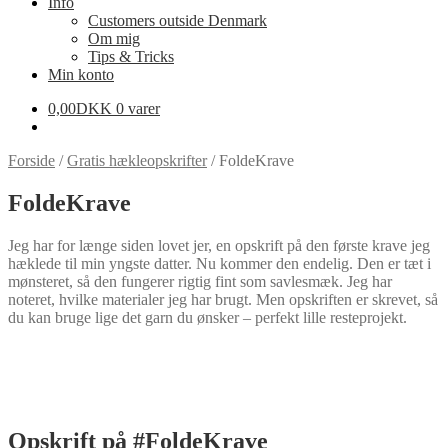
Info
Customers outside Denmark
Om mig
Tips & Tricks
Min konto
0,00
DKK
0 varer
Forside
/
Gratis hækleopskrifter
/
FoldeKrave
FoldeKrave
Jeg har for længe siden lovet jer, en opskrift på den første krave jeg
hæklede til min yngste datter. Nu kommer den endelig. Den er tæt i
mønsteret, så den fungerer rigtig fint som savlesmæk. Jeg har
noteret, hvilke materialer jeg har brugt. Men opskriften er skrevet, så
du kan bruge lige det garn du ønsker – perfekt lille resteprojekt.
Opskrift på #FoldeKrave