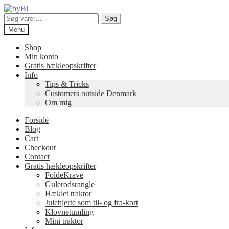
Spring
Spring
til
til
Søg
Søg
navigation
indhold
efter:
Menu
Shop
Min konto
Gratis hækleopskrifter
Info
Tips & Tricks
Customers outside Denmark
Om mig
Forside
Blog
Cart
Checkout
Contact
Gratis hækleopskrifter
FoldeKrave
Gulerodsrangle
Hæklet traktor
Julehjerte som til- og fra-kort
Klovnetumling
Mini traktor