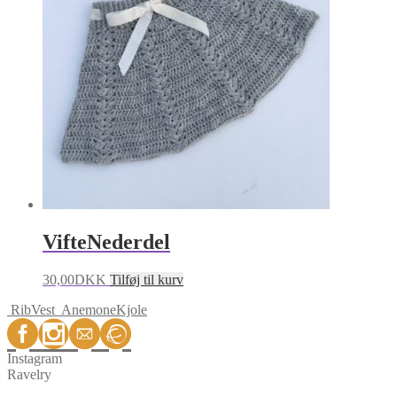
VifteNederdel
30,00
DKK
Tilføj til kurv
RibVest
AnemoneKjole
Instagram
Ravelry