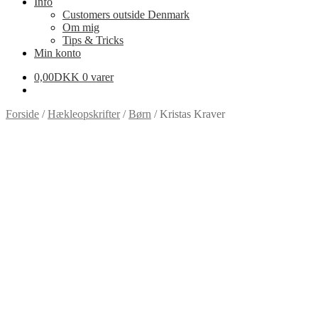
Info
Customers outside Denmark
Om mig
Tips & Tricks
Min konto
0,00
DKK
0 varer
Forside
/
Hækleopskrifter
/
Børn
/
Kristas Kraver