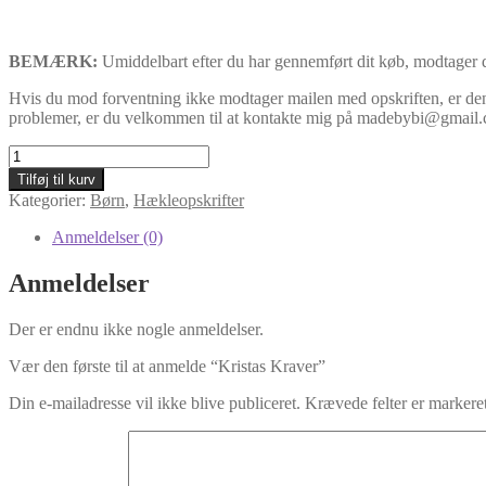
BEMÆRK:
Umiddelbart efter du har gennemført dit køb, modtager d
Hvis du mod forventning ikke modtager mailen med opskriften, er den 
problemer, er du velkommen til at kontakte mig på madebybi@gmail
Kristas
Kraver
Tilføj til kurv
antal
Kategorier:
Børn
,
Hækleopskrifter
Anmeldelser (0)
Anmeldelser
Der er endnu ikke nogle anmeldelser.
Vær den første til at anmelde “Kristas Kraver”
Din e-mailadresse vil ikke blive publiceret.
Krævede felter er marker