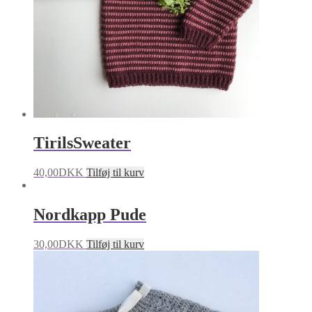
TirilsSweater
40,00
DKK
Tilføj til kurv
Nordkapp Pude
30,00
DKK
Tilføj til kurv