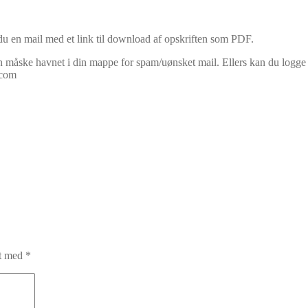
u en mail med et link til download af opskriften som PDF.
måske havnet i din mappe for spam/uønsket mail. Ellers kan du logge in
.com
et med
*