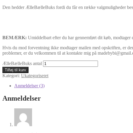
Den hedder ÆlleBælleBuks fordi du får en række valgmuligheder beskr
BEMÆRK:
Umiddelbart efter du har gennemført dit køb, modtager d
Hvis du mod forventning ikke modtager mailen med opskriften, er den 
problemer, er du velkommen til at kontakte mig på madebybi@gmail
ÆlleBælleBuks antal
Tilføj til kurv
Kategori:
Ukategoriseret
Anmeldelser (3)
Anmeldelser