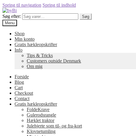
Spring til navigation
Spring til indhold
Søg efter:
Søg
Menu
Shop
Min konto
Gratis hækleopskrifter
Info
Tips & Tricks
Customers outside Denmark
Om mig
Forside
Blog
Cart
Checkout
Contact
Gratis hækleopskrifter
FoldeKrave
Gulerodsrangle
Hæklet traktor
Julehjerte som til- og fra-kort
Klovnetumling