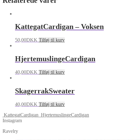
Relaterede varer
KattegatCardigan – Voksen
50,00
DKK
Tilføj til kurv
HjertemuslingeCardigan
40,00
DKK
Tilføj til kurv
SkagerrakSweater
40,00
DKK
Tilføj til kurv
KattegatCardigan
HjertemuslingeCardigan
Instagram
Ravelry