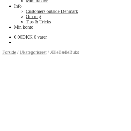
Mini traktor
Info
Customers outside Denmark
Om mig
Tips & Tricks
Min konto
0,00
DKK
0 varer
Forside
/
Ukategoriseret
/
ÆlleBælleBuks