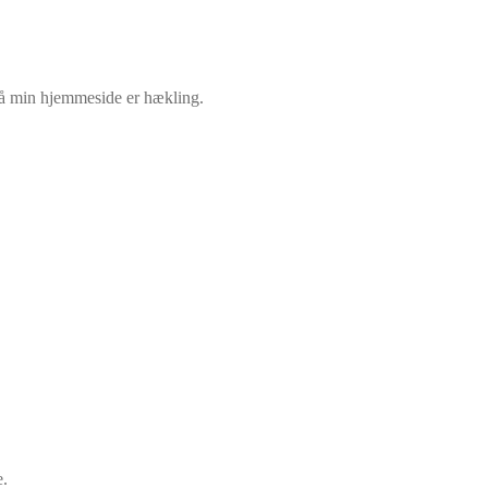
r på min hjemmeside er hækling.
e.