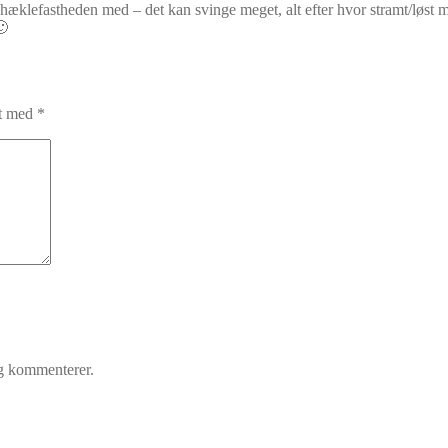
hæklefastheden med – det kan svinge meget, alt efter hvor stramt/løst ma
🙂
et med
*
eg kommenterer.