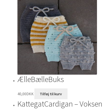
ÆlleBælleBuks
40,00
DKK
Tilføj til kurv
KattegatCardigan – Voksen