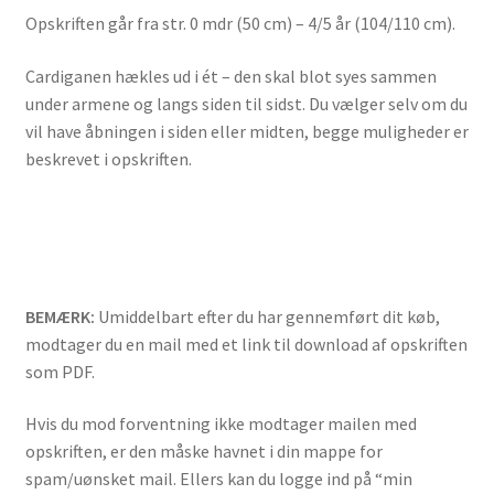
Gratis hækleopskrifter
Opskriften går fra str. 0 mdr (50 cm) – 4/5 år (104/110 cm).
FoldeKrave
Cardiganen hækles ud i ét – den skal blot syes sammen
under armene og langs siden til sidst. Du vælger selv om du
Gulerodsrangle
vil have åbningen i siden eller midten, begge muligheder er
beskrevet i opskriften.
Hæklet traktor
Julehjerte som til- og fra-kort
Klovnetumling
BEMÆRK:
Umiddelbart efter du har gennemført dit køb,
modtager du en mail med et link til download af opskriften
Mini traktor
som PDF.
Info
Hvis du mod forventning ikke modtager mailen med
opskriften, er den måske havnet i din mappe for
Customers outside Denmark
spam/uønsket mail. Ellers kan du logge ind på “min