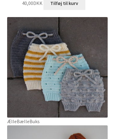
40,00
DKK
Tilføj til kurv
ÆlleBælleBuks