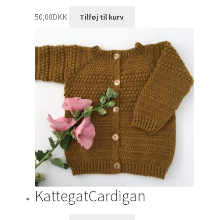
50,00
DKK
Tilføj til kurv
KattegatCardigan