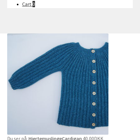
Cart
0
Du ser på:
HjertemuslingeCardigan
40,00
DKK