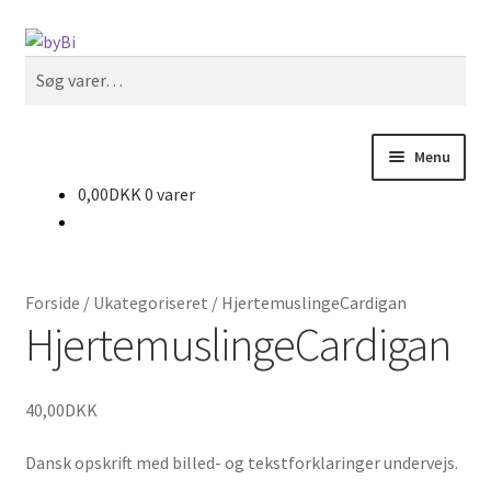
Spring
Spring
Søg
til
til
Søg
navigation
indhold
efter:
Menu
0,00
DKK
0 varer
Forside
Blog
Forside
/
Ukategoriseret
/
HjertemuslingeCardigan
Cart
HjertemuslingeCardigan
Checkout
40,00
DKK
Contact
Dansk opskrift med billed- og tekstforklaringer undervejs.