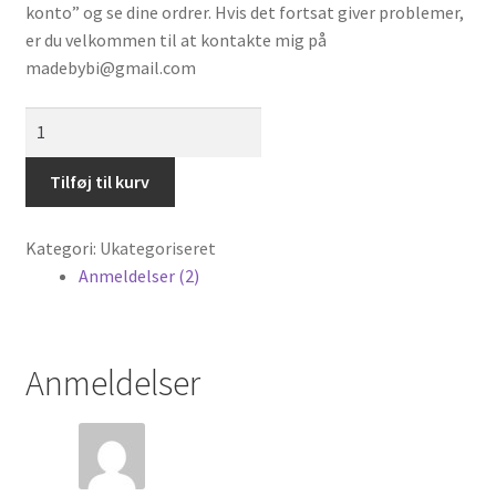
konto” og se dine ordrer. Hvis det fortsat giver problemer,
er du velkommen til at kontakte mig på
Om mig
madebybi@gmail.com
Tips & Tricks
HjertemuslingeCardigan
antal
Min konto
Tilføj til kurv
Kategori:
Ukategoriseret
Anmeldelser (2)
Anmeldelser