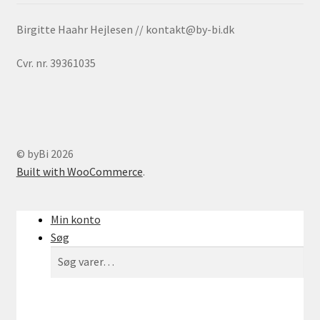
Birgitte Haahr Hejlesen // kontakt@by-bi.dk
Cvr. nr. 39361035
© byBi 2026
Built with WooCommerce
.
Min konto
Søg
Søg
Søg
efter: